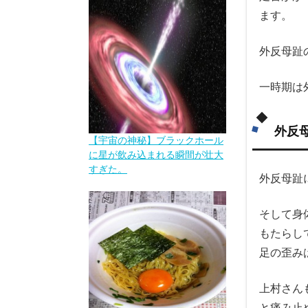
ます。
外反母趾
一時期は
外反
【宇宙の神秘】ブラックホール
に星が飲み込まれる瞬間が壮大
すぎた。
外反母趾
そして身
もたらし
足の歪み
上村さん
と痛み止