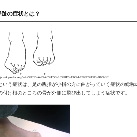
母趾の症状とは？
p://ja.wikipedia.org/wiki/%E5%A4%96%E5%8F%8D%E6%AF%8D%E8%B6%BE
という症状は、足の親指が小指の方に曲がっていく症状の総称
の付け根のところの骨が外側に飛び出してしまう症状です。