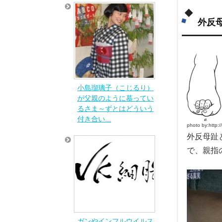
外反
小島瑠璃子（こじるり）
が父親のように慕ってい
るさま～ずとはどういう
付き合い...
photo by:htt
外反母趾
で、親指
ガンやインフルウイルス