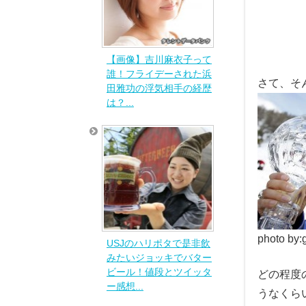
【画像】吉川麻衣子って
誰！フライデーされた浜
さて、そ
田雅功の浮気相手の経歴
は？...
photo by
USJのハリポタで是非飲
みたいジョッキでバター
ビール！値段とツイッタ
どの程度
ー感想...
うなくら