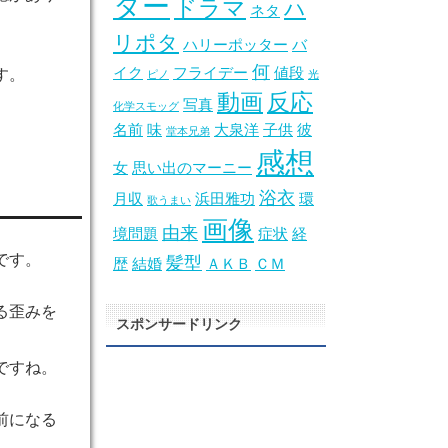
ター
ドラマ
ハ
ネタ
リポタ
ハリーポッター
バ
何
イク
フライデー
値段
す。
ピノ
光
動画
反応
写真
化学スモッグ
名前
味
大泉洋
子供
彼
堂本兄弟
感想
女
思い出のマーニー
浴衣
月収
浜田雅功
環
歌うまい
画像
由来
境問題
症状
経
です。
髪型
歴
結婚
ＡＫＢ
ＣＭ
る歪みを
スポンサードリンク
ですね。
前になる