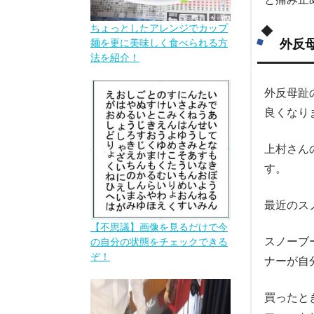
ちょっとしたアレンジでカップ
外反
麺を更に美味しく食べられる方
法を紹介！
外反母趾
良くなり
上村さん
す。
最近のス
【不思議】画像を見るだけで今
スノーブ
の自分の状態をチェックできる
ぞ！
ナーが自
買ったと