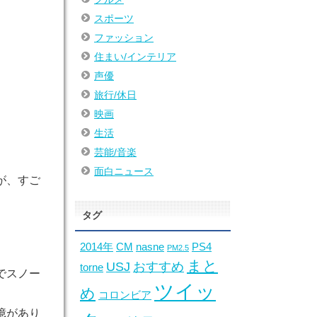
スポーツ
ファッション
住まい/インテリア
声優
旅行/休日
映画
生活
芸能/音楽
面白ニュース
が、すご
タグ
2014年
CM
nasne
PS4
PM2.5
まと
USJ
おすすめ
torne
でスノー
ツイッ
め
コロンビア
憶があり