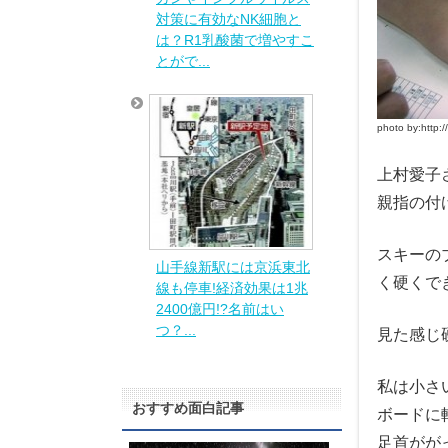
対策に有効なNK細胞と
は？R1乳酸菌で増やすこ
とがで...
photo by:http:/
上村愛子
親指の付
スキーの
山手線新駅には京浜東北
く硬くで
線も停車!経済効果は1兆
2400億円!?名前はい
つ？...
見た感じ
私は小さ
おすすめ面白記事
ボードに
足首がが