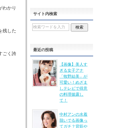
がわかり
サイト内検索
を残した
最近の投稿
すごく誇
【画像】美人す
ぎる女子アナ
「牧野結美」が
可愛い！めざま
しテレビで得意
の料理披露し
て！
中村アンの水着
脱いでる画像っ
てガチ？背筋や