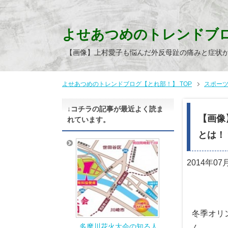
よせあつめのトレンドブ
【画像】上村愛子も悩んだ外反母趾の痛みと症状
よせあつめのトレンドブログ【とれ部！】 TOP
スポー
↓コチラの記事が最近よく読ま
【画像
れています。
とは！
2014年07
冬季オリ
多摩川花火大会の知る人
ん。