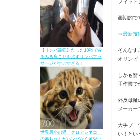
フィット
画期的で
⇒最新技
そんなす
【リンパ最強】たった10秒でみ
るみる肩こりを治すリンパマッ
オリンピ
サージがすごすぎる！
しかも驚
手作業で
外反母趾
メーカー
大手ブー
世界最小の猫「クロアシネコ」
い！とい
の赤ちゃんがハンパなく可愛い