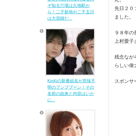
ぞ知る穴場は久地駅か
先日２０
ら！二子新地や二子玉川
ました。
は大混雑だ...
９８年の
上村愛子
残念なが
らしい偉
KinKiの新番組名が意味不
スポンサ
明のブンブブーン！その
名前の由来と内容はいか
に...