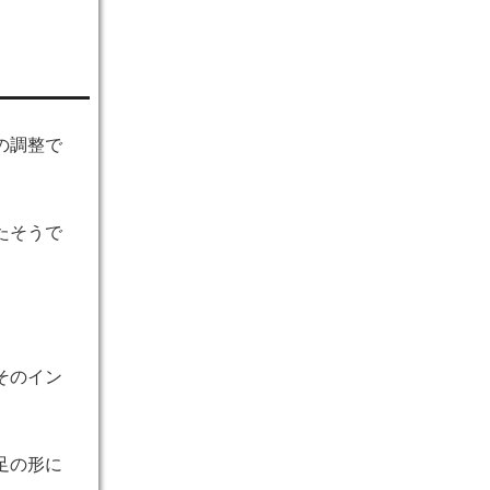
の調整で
たそうで
そのイン
足の形に