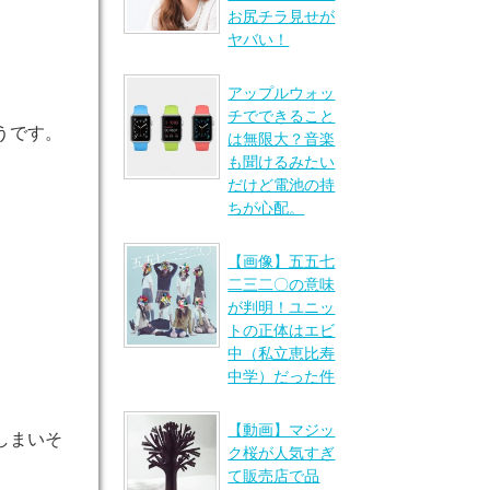
お尻チラ見せが
ヤバい！
アップルウォッ
チでできること
うです。
は無限大？音楽
も聞けるみたい
だけど電池の持
ちが心配。
【画像】五五七
二三二〇の意味
が判明！ユニッ
トの正体はエビ
中（私立恵比寿
中学）だった件
【動画】マジッ
しまいそ
ク桜が人気すぎ
て販売店で品