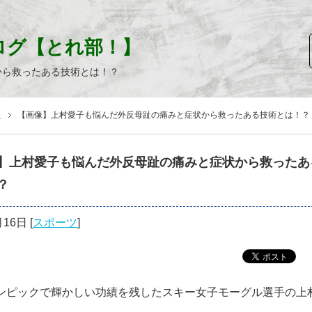
ログ【とれ部！】
から救ったある技術とは！？
ツ
【画像】上村愛子も悩んだ外反母趾の痛みと症状から救ったある技術とは！？
】上村愛子も悩んだ外反母趾の痛みと症状から救ったあ
？
月16日
[
スポーツ
]
ンピックで輝かしい功績を残したスキー女子モーグル選手の上