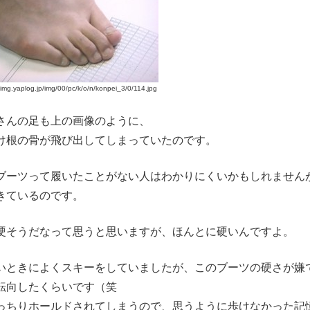
/img.yaplog.jp/img/00/pc/k/o/n/konpei_3/0/114.jpg
さんの足も上の画像のように、
け根の骨が飛び出してしまっていたのです。
ブーツって履いたことがない人はわかりにくいかもしれません
きているのです。
硬そうだなって思うと思いますが、ほんとに硬いんですよ。
いときによくスキーをしていましたが、このブーツの硬さが嫌
転向したくらいです（笑
っちりホールドされてしまうので、思うように歩けなかった記