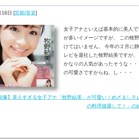
月16日
[
芸能/音楽
]
女子アナといえば基本的に美人で
が多いイメージですが、 この牧
けてはいません。 今年の２月に
レビを退社した牧野結美ですが、
かなりの人気があったそうな・・
の可愛さですからね、し・・・
画像】美人すぎる女子アナ「牧野結美」が可愛い！めざましテ
の料理披露して！」の