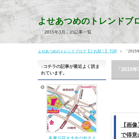
よせあつめのトレンドブ
「2015年3月」の記事一覧
よせあつめのトレンドブログ【とれ部！】 TOP
「201
↓コチラの記事が最近よく読ま
「2015
れています。
【画像
で得意
多摩川花火大会の知る人