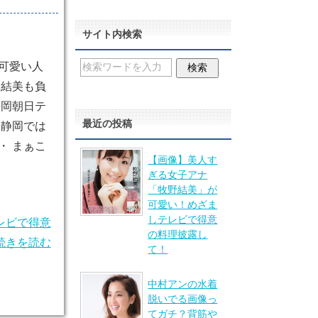
サイト内検索
可愛い人
野結美も負
静岡朝日テ
最近の投稿
 静岡では
・ まぁこ
【画像】美人す
ぎる女子アナ
「牧野結美」が
可愛い！めざま
しテレビで得意
レビで得意
の料理披露し
続きを読む
て！
中村アンの水着
脱いでる画像っ
てガチ？背筋や