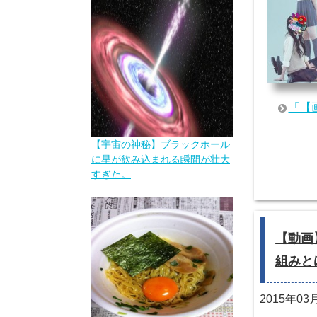
「【
【宇宙の神秘】ブラックホール
に星が飲み込まれる瞬間が壮大
すぎた。
【動画
組みと
2015年03