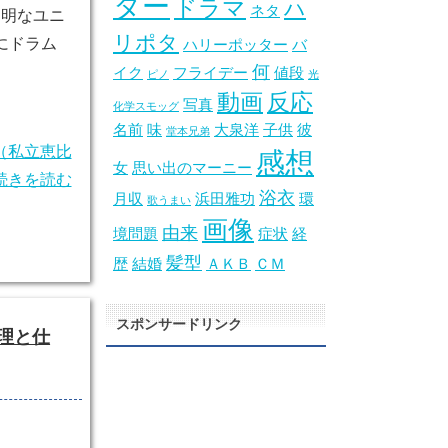
ター
ドラマ
ハ
ネタ
不明なユニ
リポタ
にドラム
ハリーポッター
バ
何
イク
フライデー
値段
ピノ
光
動画
反応
写真
化学スモッグ
名前
味
大泉洋
子供
彼
堂本兄弟
（私立恵比
感想
女
思い出のマーニー
続きを読む
浴衣
月収
浜田雅功
環
歌うまい
画像
由来
境問題
症状
経
髪型
歴
結婚
ＡＫＢ
ＣＭ
スポンサードリンク
理と仕