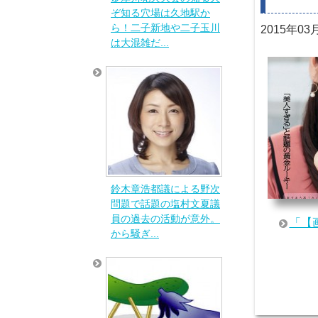
ぞ知る穴場は久地駅か
ら！二子新地や二子玉川
2015年03
は大混雑だ...
鈴木章浩都議による野次
問題で話題の塩村文夏議
員の過去の活動が意外。
「【
から騒ぎ...