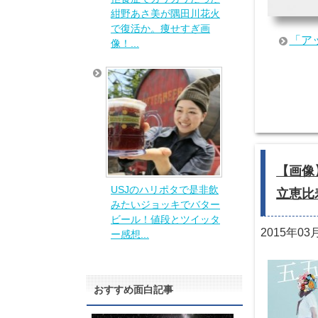
紺野あさ美が隅田川花火
で復活か。痩せすぎ画
「ア
像！...
【画像
USJのハリポタで是非飲
立恵比
みたいジョッキでバター
ビール！値段とツイッタ
2015年03
ー感想...
おすすめ面白記事