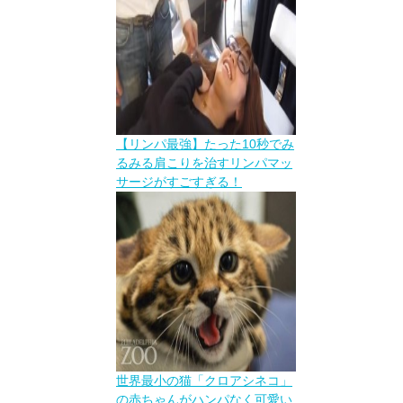
【リンパ最強】たった10秒でみ
るみる肩こりを治すリンパマッ
サージがすごすぎる！
世界最小の猫「クロアシネコ」
の赤ちゃんがハンパなく可愛い