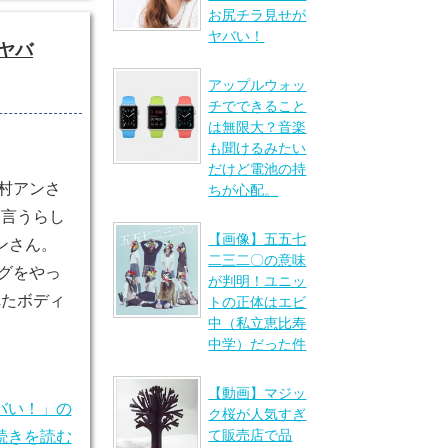
お尻チラ見せが
ヤバい！
ヤバ
アップルウォッ
チでできること
は無限大？音楽
も聞けるみたい
だけど電池の持
村アンさ
ちが心配。
と言うらし
【画像】五五七
ンさん。
二三二〇の意味
グをやっ
が判明！ユニッ
れたボディ
トの正体はエビ
中（私立恵比寿
中学）だった件
【動画】マジッ
バい！」の
ク桜が人気すぎ
て販売店で品
続きを読む