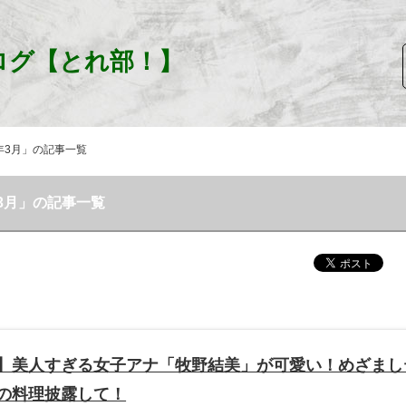
ログ【とれ部！】
5年3月」の記事一覧
年3月」の記事一覧
】美人すぎる女子アナ「牧野結美」が可愛い！めざまし
の料理披露して！