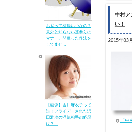
中村ア
い！
お盆って結局いつなの？
意外と知らない墓参りの
マナー。間違った作法を
2015年03
してませ...
【画像】吉川麻衣子って
誰！フライデーされた浜
田雅功の浮気相手の経歴
「中
は？...