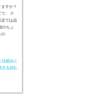
てますか？
で、 テ
売店では品
期のちょ
なの
と仕組みと
続きを読む