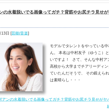
ンの水着脱いでる画像ってガチ？背筋やお尻チラ見せが
月13日
[
芸能/音楽
]
モデルでタレントをやっている中
ん。 本名は中村友子（ゆうこ）
いですよ！ さて、そんな中村ア
高校から大学までチアリーディン
ていたんだそうで、 その鍛えら
は素晴らし・・・
村アンの水着脱いでる画像ってガチ？背筋やお尻チラ見せがヤ