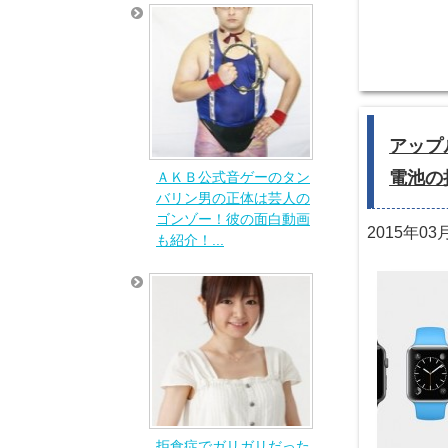
アップ
電池の
ＡＫＢ公式音ゲーのタン
バリン男の正体は芸人の
ゴンゾー！彼の面白動画
2015年03
も紹介！...
拒食症でガリガリだった