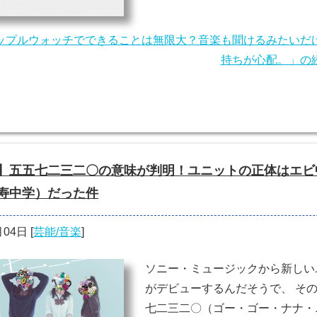
ップルウォッチでできることは無限大？音楽も聞けるみたいだ
持ちが心配。」の
】五五七二三二〇の意味が判明！ユニットの正体はエビ
寿中学）だった件
月04日
[
芸能/音楽
]
ソニー・ミュージックから新しい
がデビューするんだそうで、 そ
七二三二〇（ゴー・ゴー・ナナ・