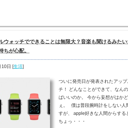
ルウォッチでできることは無限大？音楽も聞けるみたい
持ちが心配。
月10日
[
生活
]
ついに発売日が発表されたアップ
チ！ どんなことができて、なん
ばいいのか。 今から妄想がはか
ぇ。 僕は普段腕時計をしない人
すが、 apple好きな人間からす
ちょっ・・・