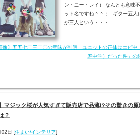
ン・ニー・レイ） なんとも意味
ット名ですね＾＾； ギター五人
が三人という・・・
画像】五五七二三二〇の意味が判明！ユニットの正体はエビ中
寿中学）だった件」の
】マジック桜が人気すぎて販売店で品薄!?その驚きの原
は？
月02日
[
住まい/インテリア
]