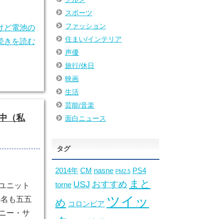
スポーツ
ファッション
けど電池の
住まい/インテリア
続きを読む
声優
旅行/休日
映画
生活
芸能/音楽
中（私
面白ニュース
タグ
2014年
CM
nasne
PS4
PM2.5
まと
USJ
おすすめ
torne
ユニット
ツイッ
の名も五五
め
コロンビア
ニー・サ