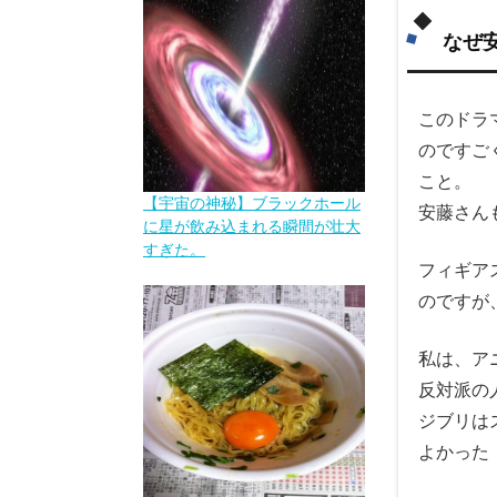
なぜ
このドラ
のですご
こと。
【宇宙の神秘】ブラックホール
安藤さん
に星が飲み込まれる瞬間が壮大
すぎた。
フィギア
のですが
私は、ア
反対派の
ジブリは
よかった