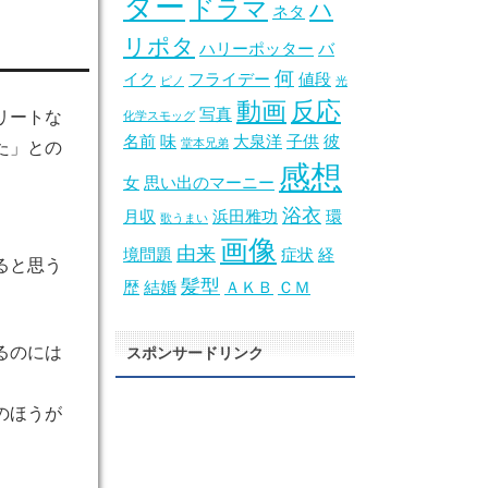
ター
ドラマ
ハ
ネタ
リポタ
ハリーポッター
バ
何
イク
フライデー
値段
ピノ
光
動画
反応
写真
リートな
化学スモッグ
名前
味
大泉洋
子供
彼
堂本兄弟
た」との
感想
女
思い出のマーニー
浴衣
月収
浜田雅功
環
歌うまい
画像
由来
境問題
症状
経
ると思う
髪型
歴
結婚
ＡＫＢ
ＣＭ
るのには
スポンサードリンク
のほうが