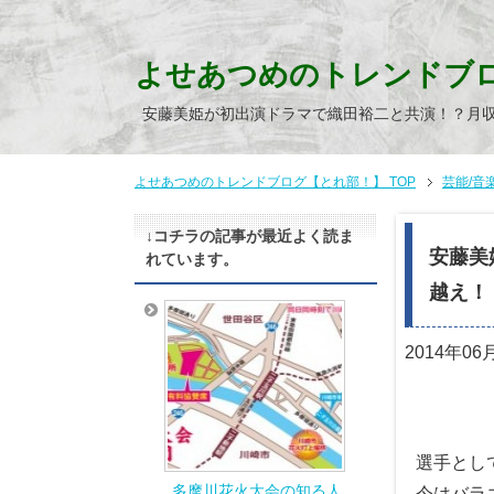
よせあつめのトレンドブ
安藤美姫が初出演ドラマで織田裕二と共演！？月
よせあつめのトレンドブログ【とれ部！】 TOP
芸能/音
↓コチラの記事が最近よく読ま
安藤美
れています。
越え！
2014年06
選手とし
多摩川花火大会の知る人
今はバラ