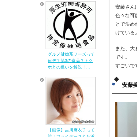
安藤さん
色々な可
とで決め
けている
また、大
グルメ健効系フーズって
です。
何ぞ？第3の食品？トク
すごいで
ホとの違いを解説！...
安藤
【画像】吉川麻衣子って
誰！フライデーされた浜