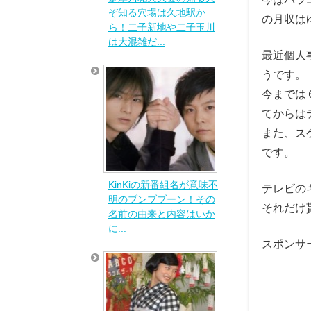
ぞ知る穴場は久地駅か
の月収は
ら！二子新地や二子玉川
は大混雑だ...
最近個人
うです。
今までは
てからは
また、ス
です。
KinKiの新番組名が意味不
テレビの
明のブンブブーン！その
それだけ
名前の由来と内容はいか
に...
スポンサ