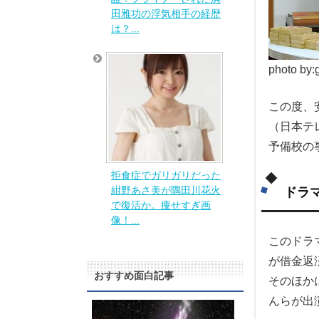
田雅功の浮気相手の経歴
は？...
photo by
この度、
（日本テ
予備校の
拒食症でガリガリだった
ドラ
紺野あさ美が隅田川花火
で復活か。痩せすぎ画
像！...
このドラ
が借金返
おすすめ面白記事
そのほか
んらが出