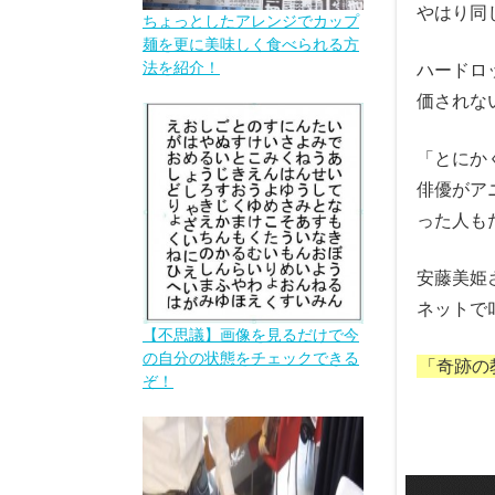
やはり同
ちょっとしたアレンジでカップ
麺を更に美味しく食べられる方
法を紹介！
ハードロ
価されな
「とにか
俳優がア
った人も
安藤美姫
ネットで
【不思議】画像を見るだけで今
の自分の状態をチェックできる
「奇跡の
ぞ！