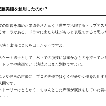
安藤美姫を起用したのか？
マの監督を務めた栗原甚さん曰く「世界で活躍するトップアス
くオーラがある。ドラマに出たら味がもっと表現できると思っ
も快く出演にＯＫを出したそうですよ。
スケート選手として、氷上での演技には確かなものを持ってい
、ドラマや映画でいう演技とはまた別物ですよね。
ニメや洋画の声優に、プロの声優ではなく俳優や女優を起用す
人間です。
ストーリーはともかく、ちゃんとした声優が演技をしていた昔
・・・