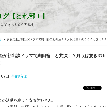
ログ【とれ部！】
収は驚きの５００万越え！！
楽
安藤美姫が初出演ドラマで織田裕二と共演！？月収は驚きの５００万越え！！
姫が初出演ドラマで織田裕二と共演！？月収は驚きの５
！
月07日
[
芸能/音楽
]
ての活動を終えた安藤美姫さん。
エティ番組に出演したりとタレント業に勤しんでいるみたいで