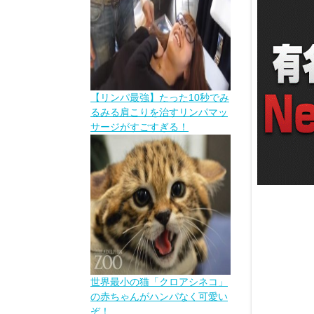
【リンパ最強】たった10秒でみ
るみる肩こりを治すリンパマッ
サージがすごすぎる！
世界最小の猫「クロアシネコ」
の赤ちゃんがハンパなく可愛い
ぞ！