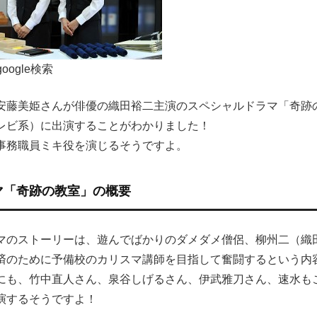
:google検索
安藤美姫さんが俳優の織田裕二主演のスペシャルドラマ「奇跡
レビ系）に出演することがわかりました！
事務職員ミキ役を演じるそうですよ。
マ「奇跡の教室」の概要
マのストーリーは、遊んでばかりのダメダメ僧侶、柳州二（織
済のために予備校のカリスマ講師を目指して奮闘するという内
にも、竹中直人さん、泉谷しげるさん、伊武雅刀さん、速水も
演するそうですよ！