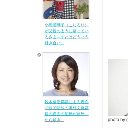
小島瑠璃子（こじるり）
が父親のように慕ってい
るさま～ずとはどういう
付き合い...
鈴木章浩都議による野次
問題で話題の塩村文夏議
員の過去の活動が意外。
photo by
から騒ぎ...