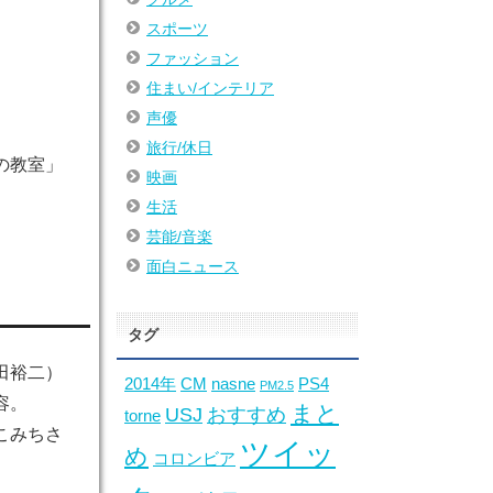
スポーツ
ファッション
住まい/インテリア
声優
旅行/休日
の教室」
映画
生活
芸能/音楽
面白ニュース
タグ
田裕二）
2014年
CM
nasne
PS4
PM2.5
容。
まと
USJ
おすすめ
torne
こみちさ
ツイッ
め
コロンビア