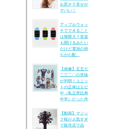
お尻チラ見せが
ヤバい！
アップルウォッ
チでできること
は無限大？音楽
も聞けるみたい
だけど電池の持
ちが心配。
【画像】五五七
二三二〇の意味
が判明！ユニッ
トの正体はエビ
中（私立恵比寿
中学）だった件
【動画】マジッ
ク桜が人気すぎ
て販売店で品