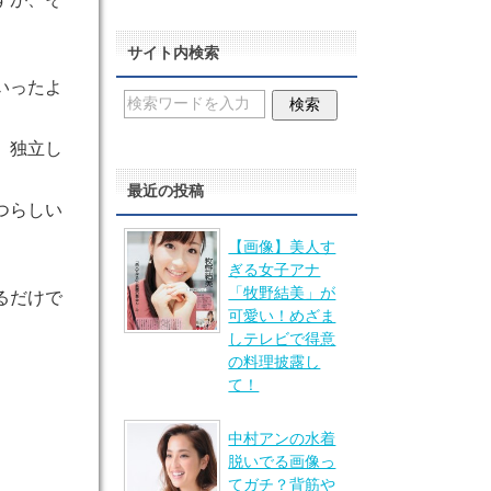
サイト内検索
いったよ
、独立し
最近の投稿
つらしい
【画像】美人す
ぎる女子アナ
「牧野結美」が
るだけで
可愛い！めざま
しテレビで得意
の料理披露し
て！
中村アンの水着
脱いでる画像っ
てガチ？背筋や