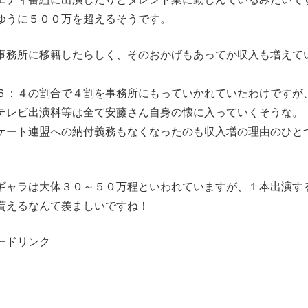
ゆうに５００万を超えるそうです。
事務所に移籍したらしく、そのおかげもあってか収入も増えて
６：４の割合で４割を事務所にもっていかれていたわけですが
テレビ出演料等は全て安藤さん自身の懐に入っていくそうな。
ケート連盟への納付義務もなくなったのも収入増の理由のひと
ギャラは大体３０～５０万程といわれていますが、１本出演す
貰えるなんて羨ましいですね！
ードリンク