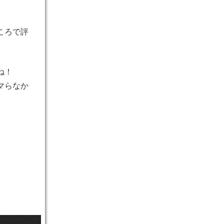
ころで評
ね！
マらなか