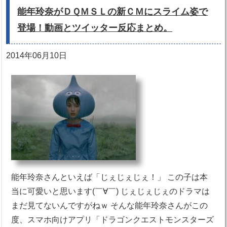
能年玲奈がＤＱＭＳＬの新ＣＭにスライム姿で
登場！動画とツイッター反応まとめ。
2014年06月10日
能年玲奈さんといえば「じぇじぇじぇ！」 この子は本
当に可愛いと思います(￣∀￣) じぇじぇじぇのドラマは
まだ見てないんですがねｗ そんな能年玲奈さんがこの
度、スマホ向けアプリ「ドラゴンクエストモンスターズ