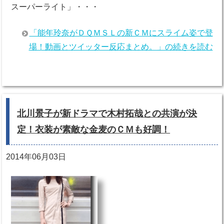
スーパーライト」・・・
「能年玲奈がＤＱＭＳＬの新ＣＭにスライム姿で登
場！動画とツイッター反応まとめ。」の続きを読む
北川景子が新ドラマで木村拓哉との共演が決
定！衣装が素敵な金麦のＣＭも好調！
2014年06月03日